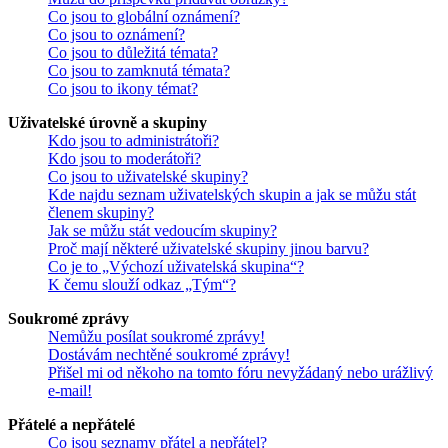
Co jsou to globální oznámení?
Co jsou to oznámení?
Co jsou to důležitá témata?
Co jsou to zamknutá témata?
Co jsou to ikony témat?
Uživatelské úrovně a skupiny
Kdo jsou to administrátoři?
Kdo jsou to moderátoři?
Co jsou to uživatelské skupiny?
Kde najdu seznam uživatelských skupin a jak se můžu stát
členem skupiny?
Jak se můžu stát vedoucím skupiny?
Proč mají některé uživatelské skupiny jinou barvu?
Co je to „Výchozí uživatelská skupina“?
K čemu slouží odkaz „Tým“?
Soukromé zprávy
Nemůžu posílat soukromé zprávy!
Dostávám nechtěné soukromé zprávy!
Přišel mi od někoho na tomto fóru nevyžádaný nebo urážlivý
e-mail!
Přátelé a nepřátelé
Co jsou seznamy přátel a nepřátel?