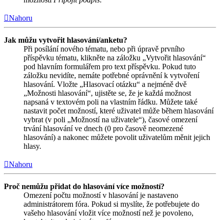
Nahoru
Jak můžu vytvořit hlasování/anketu?
Při posílání nového tématu, nebo při úpravě prvního
příspěvku tématu, klikněte na záložku „Vytvořit hlasování“
pod hlavním formulářem pro text příspěvku. Pokud tuto
záložku nevidíte, nemáte potřebné oprávnění k vytvoření
hlasování. Vložte „Hlasovací otázku“ a nejméně dvě
„Možnosti hlasování“, ujistěte se, že je každá možnost
napsaná v textovém poli na vlastním řádku. Můžete také
nastavit počet možností, které uživatel může během hlasování
vybrat (v poli „Možností na uživatele“), časové omezení
trvání hlasování ve dnech (0 pro časově neomezené
hlasování) a nakonec můžete povolit uživatelům měnit jejich
hlasy.
Nahoru
Proč nemůžu přidat do hlasování více možností?
Omezení počtu možností v hlasování je nastaveno
administrátorem fóra. Pokud si myslíte, že potřebujete do
vašeho hlasování vložit více možností než je povoleno,