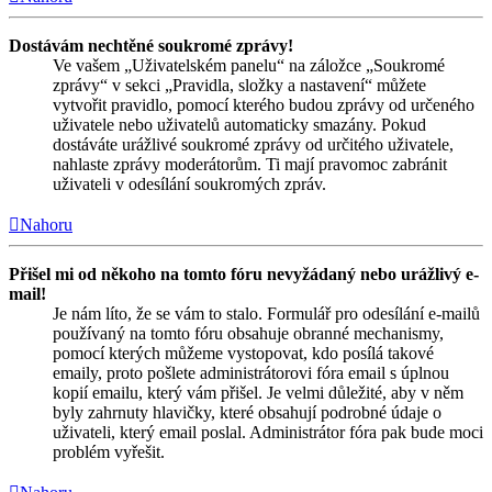
Dostávám nechtěné soukromé zprávy!
Ve vašem „Uživatelském panelu“ na záložce „Soukromé
zprávy“ v sekci „Pravidla, složky a nastavení“ můžete
vytvořit pravidlo, pomocí kterého budou zprávy od určeného
uživatele nebo uživatelů automaticky smazány. Pokud
dostáváte urážlivé soukromé zprávy od určitého uživatele,
nahlaste zprávy moderátorům. Ti mají pravomoc zabránit
uživateli v odesílání soukromých zpráv.
Nahoru
Přišel mi od někoho na tomto fóru nevyžádaný nebo urážlivý e-
mail!
Je nám líto, že se vám to stalo. Formulář pro odesílání e-mailů
používaný na tomto fóru obsahuje obranné mechanismy,
pomocí kterých můžeme vystopovat, kdo posílá takové
emaily, proto pošlete administrátorovi fóra email s úplnou
kopií emailu, který vám přišel. Je velmi důležité, aby v něm
byly zahrnuty hlavičky, které obsahují podrobné údaje o
uživateli, který email poslal. Administrátor fóra pak bude moci
problém vyřešit.