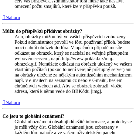
celý váš příspěvek. Administrátor fóra může také nastavit
omezení počtu smajlíků, které lze v příspěvku použít.
Nahoru
Můžu do příspěvků přidávat obrázky?
Ano, obrázky můžou být ve vašich příspěvcích zobrazeny.
Pokud administrátor povolil ve fóru používání příloh, budete
moci nahrát obrázek do fóra. V opačném případě musíte
odkázat na obrázek, který se nachází na veřejně přístupném
webovém serveru, např. http://www.priklad.cz/muj-
obrazek.gif. Nemůžete odkázat na obrázek uložený ve vašem
vlastním počítači (pokud to není veřejně přístupný server) ani
na obrázky uložené za nějakým autentizačním mechanizmem,
např. v e-mailech na seznamu.cz nebo v Gmailu, heslem
chráněných webech atd. Aby se obrázek zobrazil, vložte
adresu, která k němu vede do BBKódu [img].
Nahoru
Co jsou to globální oznámení?
Globální oznámení obsahují důležité informace, a proto byste
je měli vždy číst. Globální oznámení jsou zobrazeny v
každém fóru nahoře a ve vašem uživatelském panelu.