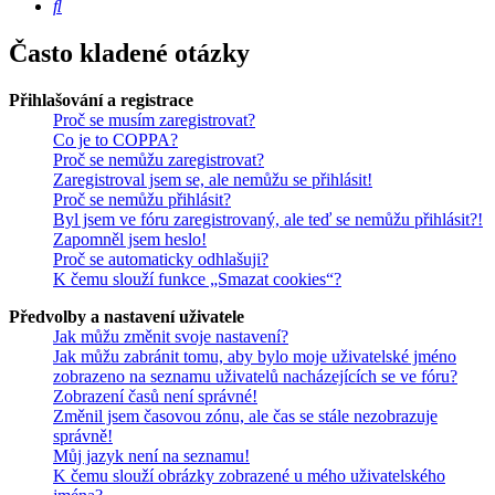
Hledat
Často kladené otázky
Přihlašování a registrace
Proč se musím zaregistrovat?
Co je to COPPA?
Proč se nemůžu zaregistrovat?
Zaregistroval jsem se, ale nemůžu se přihlásit!
Proč se nemůžu přihlásit?
Byl jsem ve fóru zaregistrovaný, ale teď se nemůžu přihlásit?!
Zapomněl jsem heslo!
Proč se automaticky odhlašuji?
K čemu slouží funkce „Smazat cookies“?
Předvolby a nastavení uživatele
Jak můžu změnit svoje nastavení?
Jak můžu zabránit tomu, aby bylo moje uživatelské jméno
zobrazeno na seznamu uživatelů nacházejících se ve fóru?
Zobrazení časů není správné!
Změnil jsem časovou zónu, ale čas se stále nezobrazuje
správně!
Můj jazyk není na seznamu!
K čemu slouží obrázky zobrazené u mého uživatelského