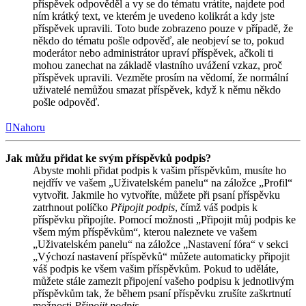
příspěvek odpověděl a vy se do tématu vrátíte, najdete pod
ním krátký text, ve kterém je uvedeno kolikrát a kdy jste
příspěvek upravili. Toto bude zobrazeno pouze v případě, že
někdo do tématu pošle odpověď, ale neobjeví se to, pokud
moderátor nebo administrátor upraví příspěvek, ačkoli ti
mohou zanechat na základě vlastního uvážení vzkaz, proč
příspěvek upravili. Vezměte prosím na vědomí, že normální
uživatelé nemůžou smazat příspěvek, když k němu někdo
pošle odpověď.
Nahoru
Jak můžu přidat ke svým příspěvků podpis?
Abyste mohli přidat podpis k vašim příspěvkům, musíte ho
nejdřív ve vašem „Uživatelském panelu“ na záložce „Profil“
vytvořit. Jakmile ho vytvoříte, můžete při psaní příspěvku
zatrhnout políčko
Připojit podpis
, čímž váš podpis k
příspěvku připojíte. Pomocí možnosti „Připojit můj podpis ke
všem mým příspěvkům“, kterou naleznete ve vašem
„Uživatelském panelu“ na záložce „Nastavení fóra“ v sekci
„Výchozí nastavení příspěvků“ můžete automaticky připojit
váš podpis ke všem vašim příspěvkům. Pokud to uděláte,
můžete stále zamezit připojení vašeho podpisu k jednotlivým
příspěvkům tak, že během psaní příspěvku zrušíte zaškrtnutí
možnosti
Připojit podpis
.