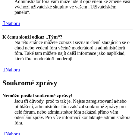
Administrátor fóra vám může udělit oprávnění ke změně vaší
výchozí uživatelské skupiny ve vašem „Uživatelském
panelu“.
Nahoru
K čemu slouží odkaz „Tým“?
Na této stránce můžete zobrazit seznam členů starajících se o
chod nebo vedení fóra včetně moderátorů a administrátorů
fóra. Také tam můžete najít další informace jako například,
která fóra moderátoři moderují.
Nahoru
Soukromé zprávy
Nemůžu posílat soukromé zprávy!
Jsou tři důvody, proč to tak je. Nejste zaregistrovaní a/nebo
přihlášení, administrátor fóra zakázal soukromé zprávy pro
celé fórum, nebo administrátor fóra zakázal přímo vám
odesílání zpráv. Pro více informací kontaktujte administrátora
fóra.
Nahoru