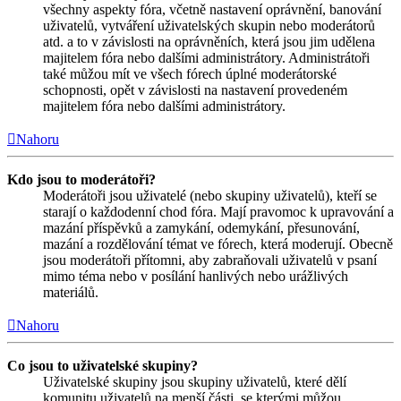
všechny aspekty fóra, včetně nastavení oprávnění, banování
uživatelů, vytváření uživatelských skupin nebo moderátorů
atd. a to v závislosti na oprávněních, která jsou jim udělena
majitelem fóra nebo dalšími administrátory. Administrátoři
také můžou mít ve všech fórech úplné moderátorské
schopnosti, opět v závislosti na nastavení provedeném
majitelem fóra nebo dalšími administrátory.
Nahoru
Kdo jsou to moderátoři?
Moderátoři jsou uživatelé (nebo skupiny uživatelů), kteří se
starají o každodenní chod fóra. Mají pravomoc k upravování a
mazání příspěvků a zamykání, odemykání, přesunování,
mazání a rozdělování témat ve fórech, která moderují. Obecně
jsou moderátoři přítomni, aby zabraňovali uživatelů v psaní
mimo téma nebo v posílání hanlivých nebo urážlivých
materiálů.
Nahoru
Co jsou to uživatelské skupiny?
Uživatelské skupiny jsou skupiny uživatelů, které dělí
komunitu uživatelů na menší části, se kterými můžou