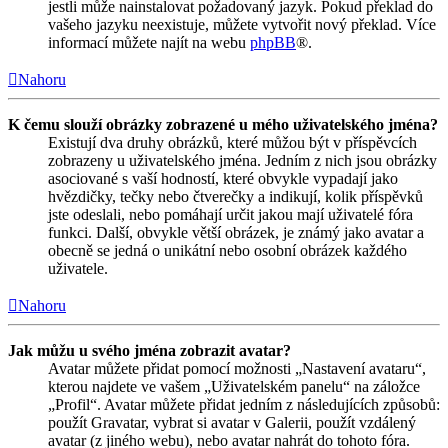
jestli může nainstalovat požadovaný jazyk. Pokud překlad do
vašeho jazyku neexistuje, můžete vytvořit nový překlad. Více
informací můžete najít na webu
phpBB
®.
Nahoru
K čemu slouží obrázky zobrazené u mého uživatelského jména?
Existují dva druhy obrázků, které můžou být v příspěvcích
zobrazeny u uživatelského jména. Jedním z nich jsou obrázky
asociované s vaší hodností, které obvykle vypadají jako
hvězdičky, tečky nebo čtverečky a indikují, kolik příspěvků
jste odeslali, nebo pomáhají určit jakou mají uživatelé fóra
funkci. Další, obvykle větší obrázek, je známý jako avatar a
obecně se jedná o unikátní nebo osobní obrázek každého
uživatele.
Nahoru
Jak můžu u svého jména zobrazit avatar?
Avatar můžete přidat pomocí možnosti „Nastavení avataru“,
kterou najdete ve vašem „Uživatelském panelu“ na záložce
„Profil“. Avatar můžete přidat jedním z následujících způsobů:
použít Gravatar, vybrat si avatar v Galerii, použít vzdálený
avatar (z jiného webu), nebo avatar nahrát do tohoto fóra.