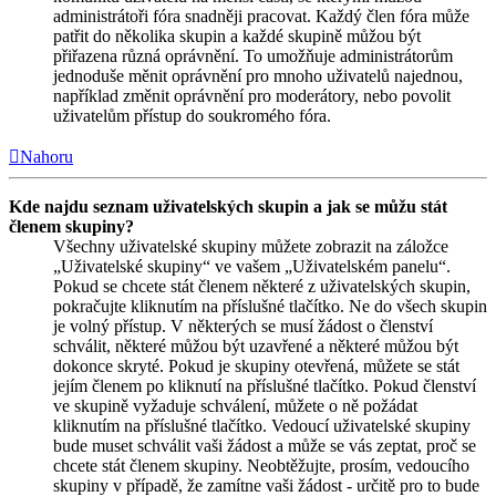
administrátoři fóra snadněji pracovat. Každý člen fóra může
patřit do několika skupin a každé skupině můžou být
přiřazena různá oprávnění. To umožňuje administrátorům
jednoduše měnit oprávnění pro mnoho uživatelů najednou,
například změnit oprávnění pro moderátory, nebo povolit
uživatelům přístup do soukromého fóra.
Nahoru
Kde najdu seznam uživatelských skupin a jak se můžu stát
členem skupiny?
Všechny uživatelské skupiny můžete zobrazit na záložce
„Uživatelské skupiny“ ve vašem „Uživatelském panelu“.
Pokud se chcete stát členem některé z uživatelských skupin,
pokračujte kliknutím na příslušné tlačítko. Ne do všech skupin
je volný přístup. V některých se musí žádost o členství
schválit, některé můžou být uzavřené a některé můžou být
dokonce skryté. Pokud je skupiny otevřená, můžete se stát
jejím členem po kliknutí na příslušné tlačítko. Pokud členství
ve skupině vyžaduje schválení, můžete o ně požádat
kliknutím na příslušné tlačítko. Vedoucí uživatelské skupiny
bude muset schválit vaši žádost a může se vás zeptat, proč se
chcete stát členem skupiny. Neobtěžujte, prosím, vedoucího
skupiny v případě, že zamítne vaši žádost - určitě pro to bude