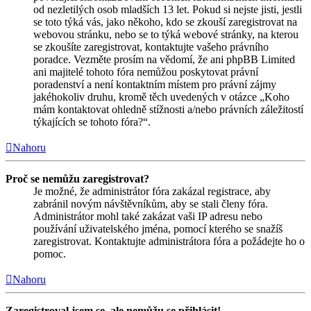
od nezletilých osob mladších 13 let. Pokud si nejste jisti, jestli
se toto týká vás, jako někoho, kdo se zkouší zaregistrovat na
webovou stránku, nebo se to týká webové stránky, na kterou
se zkoušíte zaregistrovat, kontaktujte vašeho právního
poradce. Vezměte prosím na vědomí, že ani phpBB Limited
ani majitelé tohoto fóra nemůžou poskytovat právní
poradenství a není kontaktním místem pro právní zájmy
jakéhokoliv druhu, kromě těch uvedených v otázce „Koho
mám kontaktovat ohledně stížnosti a/nebo právních záležitostí
týkajících se tohoto fóra?“.
Nahoru
Proč se nemůžu zaregistrovat?
Je možné, že administrátor fóra zakázal registrace, aby
zabránil novým návštěvníkům, aby se stali členy fóra.
Administrátor mohl také zakázat vaši IP adresu nebo
používání uživatelského jména, pomocí kterého se snažíš
zaregistrovat. Kontaktujte administrátora fóra a požádejte ho o
pomoc.
Nahoru
Zaregistroval jsem se, ale nemůžu se přihlásit!