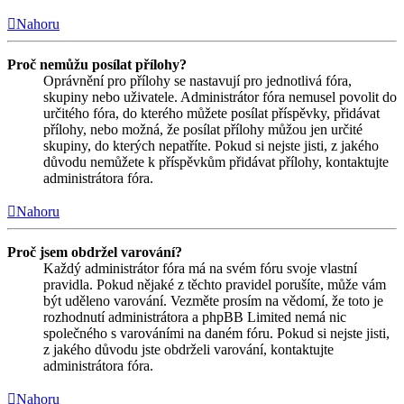
Nahoru
Proč nemůžu posílat přílohy?
Oprávnění pro přílohy se nastavují pro jednotlivá fóra,
skupiny nebo uživatele. Administrátor fóra nemusel povolit do
určitého fóra, do kterého můžete posílat příspěvky, přidávat
přílohy, nebo možná, že posílat přílohy můžou jen určité
skupiny, do kterých nepatříte. Pokud si nejste jisti, z jakého
důvodu nemůžete k příspěvkům přidávat přílohy, kontaktujte
administrátora fóra.
Nahoru
Proč jsem obdržel varování?
Každý administrátor fóra má na svém fóru svoje vlastní
pravidla. Pokud nějaké z těchto pravidel porušíte, může vám
být uděleno varování. Vezměte prosím na vědomí, že toto je
rozhodnutí administrátora a phpBB Limited nemá nic
společného s varováními na daném fóru. Pokud si nejste jisti,
z jakého důvodu jste obdrželi varování, kontaktujte
administrátora fóra.
Nahoru