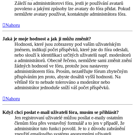
Záleží na administrátorovi fóra, jestli je používání avatarů
povoleno a jakými způsoby lze avatary do fóra přidat. Pokud
nemůžete avatary používat, kontaktujte administrátora fóra.
Nahoru
Jaká je moje hodnost a jak ji můžu změnit?
Hodnosti, které jsou zobrazeny pod vaším uživatelským
jménem, indikují počet příspěvků, které jste do fóra odeslali,
nebo slouží k identifikaci určitých uživatelů např. moderátorů
a administrátorů. Obecně řečeno, nemůžete sami změnit znění
žádných hodností ve fóru, protože jsou nastaveny
administrátorem fóra. Prosím, nezatěžujte fórum zbytečným
přispíváním jen proto, abyste dosáhli vyšší hodnosti. Na
většině fór to nebude tolerováno a moderátor nebo
administrátor jednoduše sníží váš počet příspěvků.
Nahoru
Když chci poslat e-mail uživateli fóra, musím se přihlásit?
Jen registrovaní uživatelé můžou posílat e-maily ostatním
členům fóra přes vestavěný formulář a to jen v případě, že
administrátor tuto funkci povolil. Je to z důvodu zabránění
zneužití emailového systému anonymními uživateli.