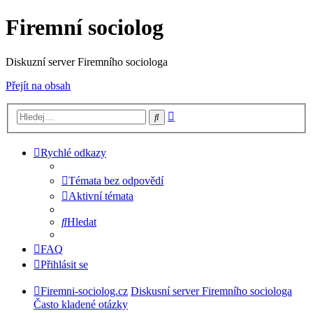
Firemní sociolog
Diskuzní server Firemního sociologa
Přejít na obsah
Pokročilé
Hledat
hledání
Rychlé odkazy
Témata bez odpovědí
Aktivní témata
Hledat
FAQ
Přihlásit se
Firemni-sociolog.cz
Diskusní server Firemního sociologa
Často kladené otázky