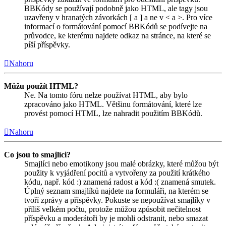
BBKódy se používají podobně jako HTML, ale tagy jsou
uzavřeny v hranatých závorkách [ a ] a ne v < a >. Pro více
informací o formátování pomocí BBKódů se podívejte na
průvodce, ke kterému najdete odkaz na stránce, na které se
píší příspěvky.
Nahoru
Můžu použít HTML?
Ne. Na tomto fóru nelze používat HTML, aby bylo
zpracováno jako HTML. Většinu formátování, které lze
provést pomocí HTML, lze nahradit použitím BBKódů.
Nahoru
Co jsou to smajlíci?
Smajlíci nebo emotikony jsou malé obrázky, které můžou být
použity k vyjádření pocitů a vytvořeny za použití krátkého
kódu, např. kód :) znamená radost a kód :( znamená smutek.
Úplný seznam smajlíků najdete na formuláři, na kterém se
tvoří zprávy a příspěvky. Pokuste se nepoužívat smajlíky v
příliš velkém počtu, protože můžou způsobit nečitelnost
příspěvku a moderátoři by je mohli odstranit, nebo smazat