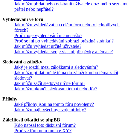
Jak můžu přidat nebo odstranit uživatele do/z mého seznamu
přátel nebo nepřátel?
Vyhledávání ve fóru
Jak můžu vyhledávat na celém fóru nebo v jednotlivých
fórech?
Proč moje vyhledávání nic nenašlo?
Proč se mi po vyhledávání zobrazí prázdná stránka!?
Jak můžu vyhledat určité uživatele?
Jak můžu vyhledat svoje vlastní příspěvky a témata?
Sledování a záložky
Jaký je rozdíl mezi záložkami a sledováním?
Jak můžu přidat určité téma do záložek nebo téma začít
sledovat?
Jak můžu začít sledovat určité fórum?
Jak můžu ukončit sledování témat nebo fór?
Přílohy
Jaké přílohy jsou na tomto fóru povoleny?
Jak můžu najít všechny svoje přílohy?
Záležitosti týkající se phpBB
Kdo napsal toto diskusní fórum?
Proč ve fóru není funkce XY?