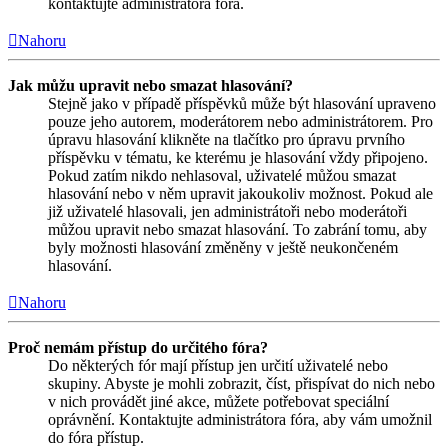
kontaktujte administrátora fóra.
Nahoru
Jak můžu upravit nebo smazat hlasování?
Stejně jako v případě příspěvků může být hlasování upraveno
pouze jeho autorem, moderátorem nebo administrátorem. Pro
úpravu hlasování klikněte na tlačítko pro úpravu prvního
příspěvku v tématu, ke kterému je hlasování vždy připojeno.
Pokud zatím nikdo nehlasoval, uživatelé můžou smazat
hlasování nebo v něm upravit jakoukoliv možnost. Pokud ale
již uživatelé hlasovali, jen administrátoři nebo moderátoři
můžou upravit nebo smazat hlasování. To zabrání tomu, aby
byly možnosti hlasování změněny v ještě neukončeném
hlasování.
Nahoru
Proč nemám přístup do určitého fóra?
Do některých fór mají přístup jen určití uživatelé nebo
skupiny. Abyste je mohli zobrazit, číst, přispívat do nich nebo
v nich provádět jiné akce, můžete potřebovat speciální
oprávnění. Kontaktujte administrátora fóra, aby vám umožnil
do fóra přístup.