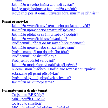
jména?
Jak můžu u svého jména zobrazit avatar?
Jaká je moje hodnost a jak ji můžu změnit?
Když chci poslat e-mail uživateli fóra, musím se přihlásit?
Psaní příspěvků
Jak můžu vytvořit nové téma nebo poslat odpověď?
Jak můžu upravit nebo smazat příspěvek?
Jak můžu přidat ke svým příspěvků podpis?
Jak můžu vytvořit hlasování/anketu?
Proč nemůžu přidat do hlasování více možností?
Jak můžu upravit nebo smazat hlasování?
Proč nemám přístup do určitého fóra?
Proč nemůžu posílat přílohy?
Proč jsem obdržel varování?
Jak můžu moderátorovi nahlásit příspěvek?
K čemu slouží tlačítko „Uložit jako rozepsanou zprávu“
zobrazené při psaní příspěvku?
Proč musí být můj příspěvek schválen?
Jak můžu oživit moje téma?
Formátování a druhy témat
Co jsou to BBKódy?
Můžu použít HTML?
Co jsou to smajlíci?
Můžu do příspěvků přidávat obrázky?