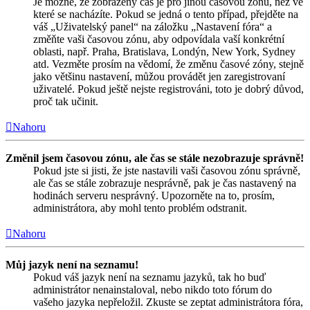
Je možné, že zobrazený čas je pro jinou časovou zónu, než ve
které se nacházíte. Pokud se jedná o tento případ, přejděte na
váš „Uživatelský panel“ na záložku „Nastavení fóra“ a
změňte vaši časovou zónu, aby odpovídala vaší konkrétní
oblasti, např. Praha, Bratislava, Londýn, New York, Sydney
atd. Vezměte prosím na vědomí, že změnu časové zóny, stejně
jako většinu nastavení, můžou provádět jen zaregistrovaní
uživatelé. Pokud ještě nejste registrováni, toto je dobrý důvod,
proč tak učinit.
Nahoru
Změnil jsem časovou zónu, ale čas se stále nezobrazuje správně!
Pokud jste si jisti, že jste nastavili vaši časovou zónu správně,
ale čas se stále zobrazuje nesprávně, pak je čas nastavený na
hodinách serveru nesprávný. Upozorněte na to, prosím,
administrátora, aby mohl tento problém odstranit.
Nahoru
Můj jazyk není na seznamu!
Pokud váš jazyk není na seznamu jazyků, tak ho buď
administrátor nenainstaloval, nebo nikdo toto fórum do
vašeho jazyka nepřeložil. Zkuste se zeptat administrátora fóra,