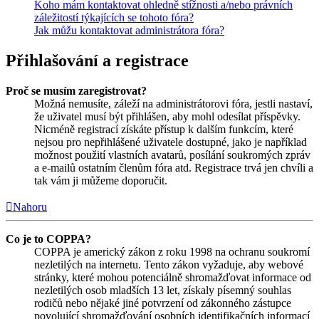
Koho mám kontaktovat ohledně stížnosti a/nebo právních
záležitostí týkajících se tohoto fóra?
Jak můžu kontaktovat administrátora fóra?
Přihlašování a registrace
Proč se musím zaregistrovat?
Možná nemusíte, záleží na administrátorovi fóra, jestli nastaví,
že uživatel musí být přihlášen, aby mohl odesílat příspěvky.
Nicméně registrací získáte přístup k dalším funkcím, které
nejsou pro nepřihlášené uživatele dostupné, jako je například
možnost použití vlastních avatarů, posílání soukromých zpráv
a e-mailů ostatním členům fóra atd. Registrace trvá jen chvíli a
tak vám ji můžeme doporučit.
Nahoru
Co je to COPPA?
COPPA je americký zákon z roku 1998 na ochranu soukromí
nezletilých na internetu. Tento zákon vyžaduje, aby webové
stránky, které mohou potenciálně shromažďovat informace od
nezletilých osob mladších 13 let, získaly písemný souhlas
rodičů nebo nějaké jiné potvrzení od zákonného zástupce
povolující shromažďování osobních identifikačních informací