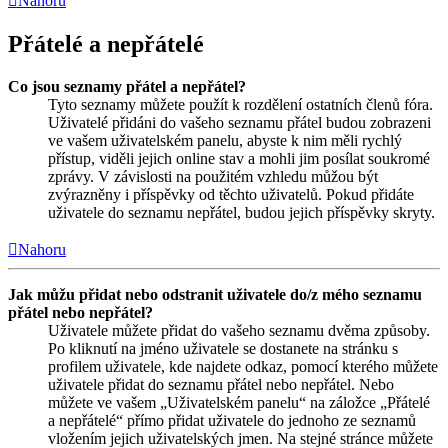
Nahoru
Přátelé a nepřátelé
Co jsou seznamy přátel a nepřátel?
Tyto seznamy můžete použít k rozdělení ostatních členů fóra.
Uživatelé přidáni do vašeho seznamu přátel budou zobrazeni
ve vašem uživatelském panelu, abyste k nim měli rychlý
přístup, viděli jejich online stav a mohli jim posílat soukromé
zprávy. V závislosti na použitém vzhledu můžou být
zvýrazněny i příspěvky od těchto uživatelů. Pokud přidáte
uživatele do seznamu nepřátel, budou jejich příspěvky skryty.
Nahoru
Jak můžu přidat nebo odstranit uživatele do/z mého seznamu
přátel nebo nepřátel?
Uživatele můžete přidat do vašeho seznamu dvěma způsoby.
Po kliknutí na jméno uživatele se dostanete na stránku s
profilem uživatele, kde najdete odkaz, pomocí kterého můžete
uživatele přidat do seznamu přátel nebo nepřátel. Nebo
můžete ve vašem „Uživatelském panelu“ na záložce „Přátelé
a nepřátelé“ přímo přidat uživatele do jednoho ze seznamů
vložením jejich uživatelských jmen. Na stejné stránce můžete