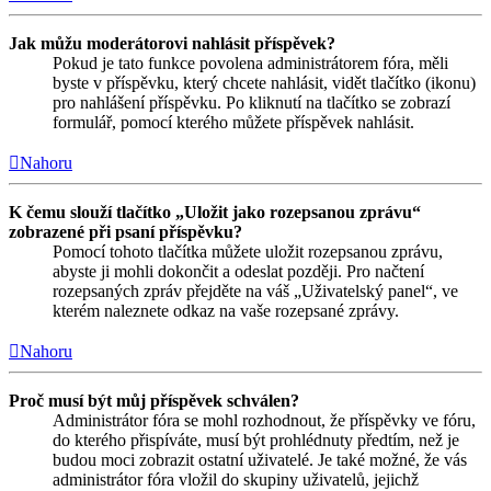
Jak můžu moderátorovi nahlásit příspěvek?
Pokud je tato funkce povolena administrátorem fóra, měli
byste v příspěvku, který chcete nahlásit, vidět tlačítko (ikonu)
pro nahlášení příspěvku. Po kliknutí na tlačítko se zobrazí
formulář, pomocí kterého můžete příspěvek nahlásit.
Nahoru
K čemu slouží tlačítko „Uložit jako rozepsanou zprávu“
zobrazené při psaní příspěvku?
Pomocí tohoto tlačítka můžete uložit rozepsanou zprávu,
abyste ji mohli dokončit a odeslat později. Pro načtení
rozepsaných zpráv přejděte na váš „Uživatelský panel“, ve
kterém naleznete odkaz na vaše rozepsané zprávy.
Nahoru
Proč musí být můj příspěvek schválen?
Administrátor fóra se mohl rozhodnout, že příspěvky ve fóru,
do kterého přispíváte, musí být prohlédnuty předtím, než je
budou moci zobrazit ostatní uživatelé. Je také možné, že vás
administrátor fóra vložil do skupiny uživatelů, jejichž