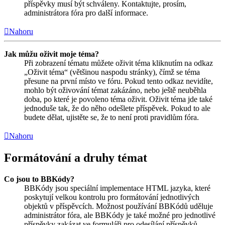
příspěvky musí být schváleny. Kontaktujte, prosím,
administrátora fóra pro další informace.
Nahoru
Jak můžu oživit moje téma?
Při zobrazení tématu můžete oživit téma kliknutím na odkaz
„Oživit téma“ (většinou naspodu stránky), čímž se téma
přesune na první místo ve fóru. Pokud tento odkaz nevidíte,
mohlo být oživování témat zakázáno, nebo ještě neuběhla
doba, po které je povoleno téma oživit. Oživit téma jde také
jednoduše tak, že do něho odešlete příspěvek. Pokud to ale
budete dělat, ujistěte se, že to není proti pravidlům fóra.
Nahoru
Formátování a druhy témat
Co jsou to BBKódy?
BBKódy jsou speciální implementace HTML jazyka, které
poskytují velkou kontrolu pro formátování jednotlivých
objektů v příspěvcích. Možnost používání BBKódů uděluje
administrátor fóra, ale BBKódy je také možné pro jednotlivé
příspěvky zakázat ve formuláři pro odesílání příspěvků.