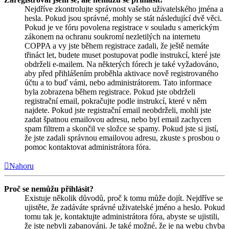
Nejdříve zkontrolujte správnost vašeho uživatelského jména a
hesla. Pokud jsou správné, mohly se stát následující dvě věci.
Pokud je ve fóru povolena registrace v souladu s americkým
zákonem na ochranu soukromí nezletilých na internetu
COPPA a vy jste během registrace zadali, že ještě nemáte
třináct let, budete muset postupovat podle instrukcí, které jste
obdrželi e-mailem. Na některých fórech je také vyžadováno,
aby před přihlášením proběhla aktivace nově registrovaného
účtu a to buď vámi, nebo administrátorem. Tato informace
byla zobrazena během registrace. Pokud jste obdrželi
registrační email, pokračujte podle instrukcí, které v něm
najdete. Pokud jste registrační email neobdrželi, mohli jste
zadat špatnou emailovou adresu, nebo byl email zachycen
spam filtrem a skončil ve složce se spamy. Pokud jste si jistí,
že jste zadali správnou emailovou adresu, zkuste s prosbou o
pomoc kontaktovat administrátora fóra.
Nahoru
Proč se nemůžu přihlásit?
Existuje několik důvodů, proč k tomu může dojít. Nejdříve se
ujistěte, že zadáváte správné uživatelské jméno a heslo. Pokud
tomu tak je, kontaktujte administrátora fóra, abyste se ujistili,
že jste nebyli zabanováni. Je také možné, že je na webu chyba