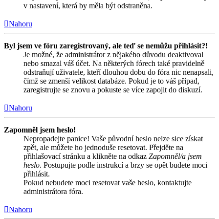
v nastavení, která by měla být odstraněna.
Nahoru
Byl jsem ve fóru zaregistrovaný, ale teď se nemůžu přihlásit?!
Je možné, že administrátor z nějakého důvodu deaktivoval
nebo smazal váš účet. Na některých fórech také pravidelně
odstraňují uživatele, kteří dlouhou dobu do fóra nic nenapsali,
čímž se zmenší velikost databáze. Pokud je to váš případ,
zaregistrujte se znovu a pokuste se více zapojit do diskuzí.
Nahoru
Zapomněl jsem heslo!
Nepropadejte panice! Vaše původní heslo nelze sice získat
zpět, ale můžete ho jednoduše resetovat. Přejděte na
přihlašovací stránku a klikněte na odkaz
Zapomněl/a jsem
heslo
. Postupujte podle instrukcí a brzy se opět budete moci
přihlásit.
Pokud nebudete moci resetovat vaše heslo, kontaktujte
administrátora fóra.
Nahoru