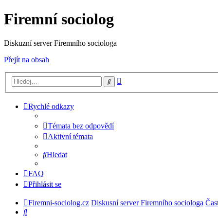
Firemní sociolog
Diskuzní server Firemního sociologa
Přejít na obsah
Pokročilé
Hledat
hledání
Rychlé odkazy
Témata bez odpovědí
Aktivní témata
Hledat
FAQ
Přihlásit se
Firemni-sociolog.cz
Diskusní server Firemního sociologa
Čas
Hledat