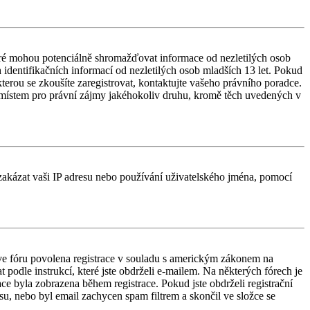
ré mohou potenciálně shromažďovat informace od nezletilých osob
identifikačních informací od nezletilých osob mladších 13 let. Pokud
 kterou se zkoušíte zaregistrovat, kontaktujte vašeho právního poradce.
 místem pro právní zájmy jakéhokoliv druhu, kromě těch uvedených v
é zakázat vaši IP adresu nebo používání uživatelského jména, pomocí
e ve fóru povolena registrace v souladu s americkým zákonem na
 podle instrukcí, které jste obdrželi e-mailem. Na některých fórech je
e byla zobrazena během registrace. Pokud jste obdrželi registrační
esu, nebo byl email zachycen spam filtrem a skončil ve složce se