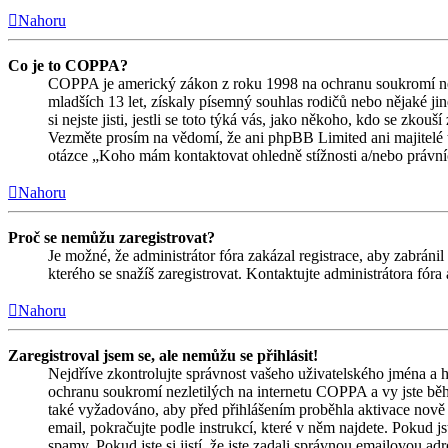
Nahoru
Co je to COPPA?
COPPA je americký zákon z roku 1998 na ochranu soukromí nez
mladších 13 let, získaly písemný souhlas rodičů nebo nějaké j
si nejste jisti, jestli se toto týká vás, jako někoho, kdo se zk
Vezměte prosím na vědomí, že ani phpBB Limited ani majitelé 
otázce „Koho mám kontaktovat ohledně stížnosti a/nebo právních 
Nahoru
Proč se nemůžu zaregistrovat?
Je možné, že administrátor fóra zakázal registrace, aby zabrán
kterého se snažíš zaregistrovat. Kontaktujte administrátora fór
Nahoru
Zaregistroval jsem se, ale nemůžu se přihlásit!
Nejdříve zkontrolujte správnost vašeho uživatelského jména a h
ochranu soukromí nezletilých na internetu COPPA a vy jste během
také vyžadováno, aby před přihlášením proběhla aktivace nově 
email, pokračujte podle instrukcí, které v něm najdete. Pokud j
spamy. Pokud jste si jistí, že jste zadali správnou emailovou a