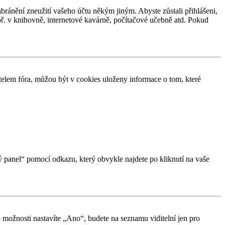
abránění zneužití vašeho účtu někým jiným. Abyste zůstali přihlášeni,
apř. v knihovně, internetové kavárně, počítačové učebně atd. Pokud
elem fóra, můžou být v cookies uloženy informace o tom, které
ký panel“ pomocí odkazu, který obvykle najdete po kliknutí na vaše
o možnosti nastavíte „Ano“, budete na seznamu viditelní jen pro