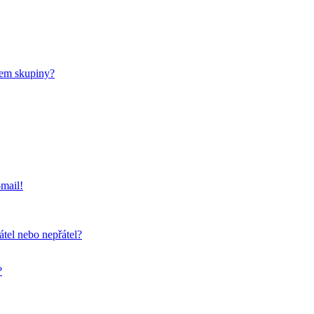
nem skupiny?
-mail!
átel nebo nepřátel?
?