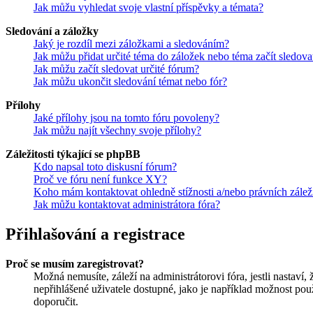
Jak můžu vyhledat svoje vlastní příspěvky a témata?
Sledování a záložky
Jaký je rozdíl mezi záložkami a sledováním?
Jak můžu přidat určité téma do záložek nebo téma začít sledova
Jak můžu začít sledovat určité fórum?
Jak můžu ukončit sledování témat nebo fór?
Přílohy
Jaké přílohy jsou na tomto fóru povoleny?
Jak můžu najít všechny svoje přílohy?
Záležitosti týkající se phpBB
Kdo napsal toto diskusní fórum?
Proč ve fóru není funkce XY?
Koho mám kontaktovat ohledně stížnosti a/nebo právních záležit
Jak můžu kontaktovat administrátora fóra?
Přihlašování a registrace
Proč se musím zaregistrovat?
Možná nemusíte, záleží na administrátorovi fóra, jestli nastaví,
nepřihlášené uživatele dostupné, jako je například možnost použ
doporučit.