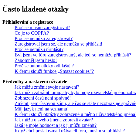
Často kladené otázky
Přihlašování a registrace
Proč se musím zaregistrovat?
Co je to COPPA?
Proč se nemůžu zaregistrovat?
Zaregistroval jsem se, ale nemůžu se přihlásit!
Proč se nemůžu přihlásit?
Byl jsem ve fóru zaregistrovaný, ale teď se nemůžu přihlásit?!
Zapomněl jsem heslo!
Proč se automaticky odhlašuji?
K čemu slouží funkce „Smazat cookies“?
Předvolby a nastavení uživatele
Jak můžu změnit svoje nastavení?
Jak můžu zabránit tomu, aby bylo moje uživatelské jméno zobr
Zobrazení časů není správné!
Změnil jsem časovou zónu, ale čas se stále nezobrazuje správně
Můj jazyk není na seznamu!
K čemu slouží obrázky zobrazené u mého uživatelského jména
Jak můžu u svého jména zobrazit avatar?
Jaká je moje hodnost a jak ji můžu změnit?
Když chci poslat e-mail uživateli fóra, musím se přihlásit?