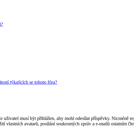
t?
ostí týkajících se tohoto fóra?
 že uživatel musí být přihlášen, aby mohl odesílat příspěvky. Nicméně reg
ití vlastních avatarů, posílání soukromých zpráv a e-mailů ostatním čle