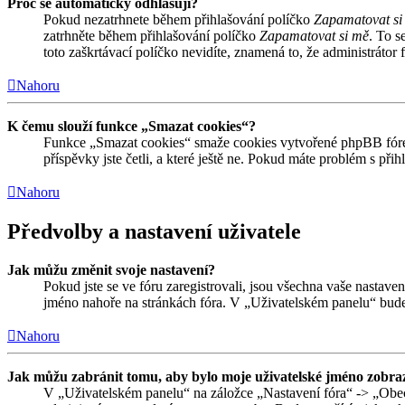
Proč se automaticky odhlašuji?
Pokud nezatrhnete během přihlašování políčko
Zapamatovat si
zatrhněte během přihlašování políčko
Zapamatovat si mě
. To s
toto zaškrtávací políčko nevidíte, znamená to, že administrátor f
Nahoru
K čemu slouží funkce „Smazat cookies“?
Funkce „Smazat cookies“ smaže cookies vytvořené phpBB fórem,
příspěvky jste četli, a které ještě ne. Pokud máte problém s 
Nahoru
Předvolby a nastavení uživatele
Jak můžu změnit svoje nastavení?
Pokud jste se ve fóru zaregistrovali, jsou všechna vaše nastave
jméno nahoře na stránkách fóra. V „Uživatelském panelu“ bude
Nahoru
Jak můžu zabránit tomu, aby bylo moje uživatelské jméno zobraz
V „Uživatelském panelu“ na záložce „Nastavení fóra“ -> „Obe