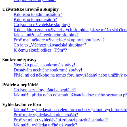
Uživatelské úrovně a skupiny
Kdo jsou to administrátoři?
Kdo jsou to moderátoři?
Co jsou to uživatelské skupiny?
Kde najdu seznam uživatelských skupin a jak se můžu stát čle
Jak se můžu stát vedoucím skupiny?
Proč mají některé uživatelské skupiny jinou barvu?
Co je to „Výchozí uživatelská skupina“?
K čemu slouží odkaz „Tým“?
Soukromé zprávy
Nemůžu posílat soukromé zprávy!
Dostávám nechtěné soukromé zprávy!
Přišel mi od někoho na tomto fóru nevyžádaný nebo urážlivý e
Přátelé a nepřátelé
Co jsou seznamy přátel a nepřátel?
Jak můžu přidat nebo odstranit uživatele do/z mého seznamu př
Vyhledávání ve fóru
Jak můžu vyhledávat na celém fóru nebo v jednotlivých fórech
Proč moje vyhledávání nic nenašlo?
Proč se mi po vyhledávání zobrazí prázdná stránka!?
Jak můžu vyhledat určité uživatele?