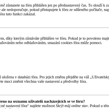
 mě
zůstanete na fóru přihlášen jen po přednastavený čas. To slouží k z
e ale nedoporučuje, pokud přistupujete k fóru ze sdíleného počítače, n
óra tuto funkci zakázal.
 díky kterým zůstáváte přihlášen ve fóru. Pokud je to povoleno majit
přihlašováním nebo odhlašováním, smazání cookies fóra může pomoci.
ní uložena v databázi fóra. Pro jejich změnu přejděte na váš „Uživatels
te moci změnit všechna vaše nastavení a předvolby fóra.
eno na seznamu uživatelů nacházejících se ve fóru?
cné nastavení fóra“ najdete možnost
Skrýt můj online stav
. Pokud u tét