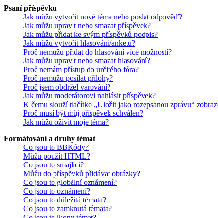
Psaní příspěvků
Jak můžu vytvořit nové téma nebo poslat odpověď?
Jak můžu upravit nebo smazat příspěvek?
Jak můžu přidat ke svým příspěvků podpis?
Jak můžu vytvořit hlasování/anketu?
Proč nemůžu přidat do hlasování více možností?
Jak můžu upravit nebo smazat hlasování?
Proč nemám přístup do určitého fóra?
Proč nemůžu posílat přílohy?
Proč jsem obdržel varování?
Jak můžu moderátorovi nahlásit příspěvek?
K čemu slouží tlačítko „Uložit jako rozepsanou zprávu“ zobraz
Proč musí být můj příspěvek schválen?
Jak můžu oživit moje téma?
Formátování a druhy témat
Co jsou to BBKódy?
Můžu použít HTML?
Co jsou to smajlíci?
Můžu do příspěvků přidávat obrázky?
Co jsou to globální oznámení?
Co jsou to oznámení?
Co jsou to důležitá témata?
Co jsou to zamknutá témata?
Co jsou to ikony témat?