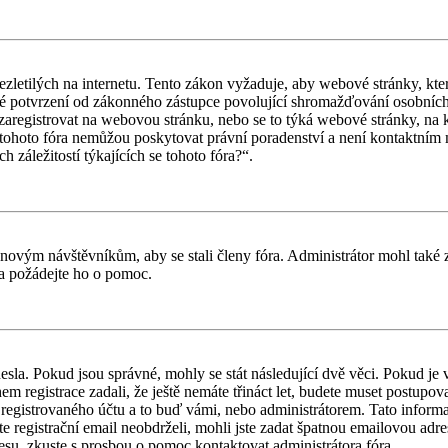
letilých na internetu. Tento zákon vyžaduje, aby webové stránky, kte
iné potvrzení od zákonného zástupce povolující shromažďování osobních 
ouší zaregistrovat na webovou stránku, nebo se to týká webové stránky, na
tohoto fóra nemůžou poskytovat právní poradenství a není kontaktním
záležitostí týkajících se tohoto fóra?“.
il novým návštěvníkům, aby se stali členy fóra. Administrátor mohl tak
a a požádejte ho o pomoc.
esla. Pokud jsou správné, mohly se stát následující dvě věci. Pokud j
 registrace zadali, že ještě nemáte třináct let, budete muset postupovat
registrovaného účtu a to buď vámi, nebo administrátorem. Tato informac
ste registrační email neobdrželi, mohli jste zadat špatnou emailovou adr
dresu, zkuste s prosbou o pomoc kontaktovat administrátora fóra.