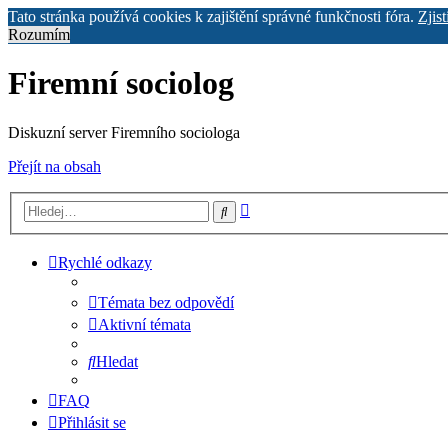
Tato stránka používá cookies k zajištění správné funkčnosti fóra.
Zjist
Rozumím
Firemní sociolog
Diskuzní server Firemního sociologa
Přejít na obsah
Pokročilé
Hledat
hledání
Rychlé odkazy
Témata bez odpovědí
Aktivní témata
Hledat
FAQ
Přihlásit se