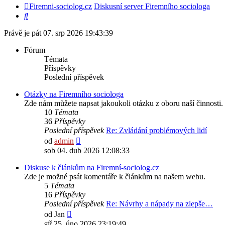
Firemni-sociolog.cz
Diskusní server Firemního sociologa
Hledat
Právě je pát 07. srp 2026 19:43:39
Fórum
Témata
Příspěvky
Poslední příspěvek
Otázky na Firemního sociologa
Zde nám můžete napsat jakoukoli otázku z oboru naší činnosti
10
Témata
36
Příspěvky
Poslední příspěvek
Re: Zvládání problémových lidí
Zobrazit
od
admin
poslední
sob 04. dub 2026 12:08:33
příspěvek
Diskuse k článkům na Firemní-sociolog.cz
Zde je možné psát komentáře k článkům na našem webu.
5
Témata
16
Příspěvky
Poslední příspěvek
Re: Návrhy a nápady na zlepše…
Zobrazit
od
Jan
poslední
stř 25. úno 2026 23:19:49