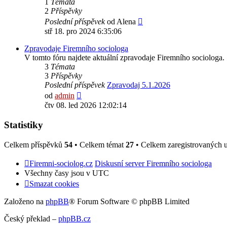
1
Témata
2
Příspěvky
Zobrazit
Poslední příspěvek
od
Alena
poslední
stř 18. pro 2024 6:35:06
příspěvek
Zpravodaje Firemního sociologa
V tomto fóru najdete aktuální zpravodaje Firemního sociologa.
3
Témata
3
Příspěvky
Poslední příspěvek
Zpravodaj 5.1.2026
Zobrazit
od
admin
poslední
čtv 08. led 2026 12:02:14
příspěvek
Statistiky
Celkem příspěvků
54
• Celkem témat
27
• Celkem zaregistrovaných 
Firemni-sociolog.cz
Diskusní server Firemního sociologa
Všechny časy jsou v
UTC
Smazat cookies
Založeno na
phpBB
® Forum Software © phpBB Limited
Český překlad –
phpBB.cz