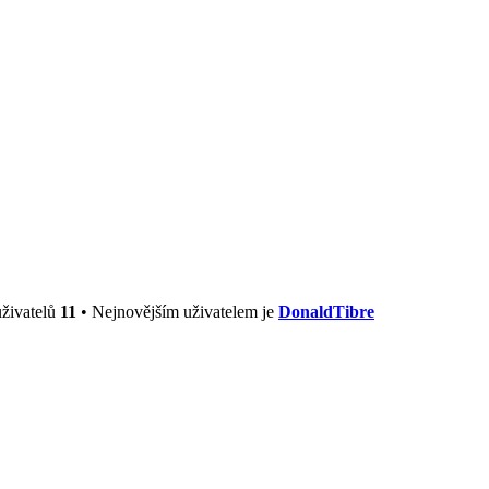
uživatelů
11
• Nejnovějším uživatelem je
DonaldTibre