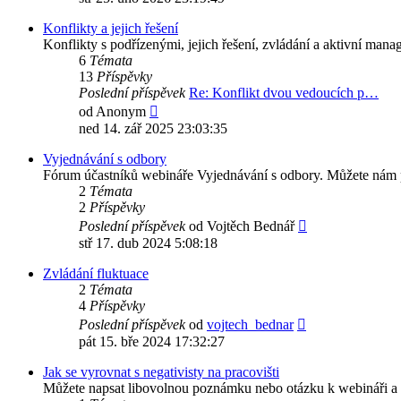
příspěvek
Konflikty a jejich řešení
Konflikty s podřízenými, jejich řešení, zvládání a aktivní man
6
Témata
13
Příspěvky
Poslední příspěvek
Re: Konflikt dvou vedoucích p…
Zobrazit
od
Anonym
poslední
ned 14. zář 2025 23:03:35
příspěvek
Vyjednávání s odbory
Fórum účastníků webináře Vyjednávání s odbory. Můžete nám p
2
Témata
2
Příspěvky
Zobrazit
Poslední příspěvek
od
Vojtěch Bednář
poslední
stř 17. dub 2024 5:08:18
příspěvek
Zvládání fluktuace
2
Témata
4
Příspěvky
Zobrazit
Poslední příspěvek
od
vojtech_bednar
poslední
pát 15. bře 2024 17:32:27
příspěvek
Jak se vyrovnat s negativisty na pracovišti
Můžete napsat libovolnou poznámku nebo otázku k webináři a