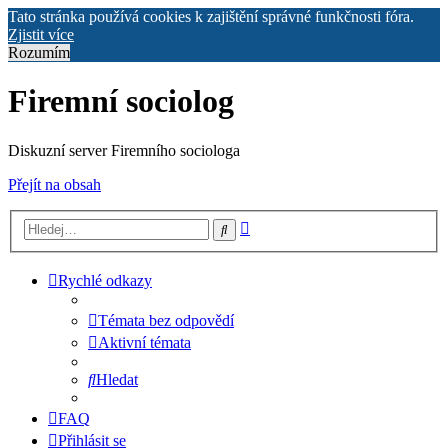
Tato stránka používá cookies k zajištění správné funkčnosti fóra.
Zjistit více
Rozumím
Firemní sociolog
Diskuzní server Firemního sociologa
Přejít na obsah
Pokročilé
Hledat
hledání
Rychlé odkazy
Témata bez odpovědí
Aktivní témata
Hledat
FAQ
Přihlásit se