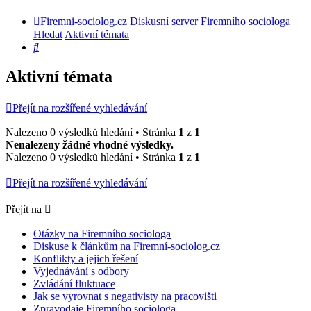
Firemni-sociolog.cz
Diskusní server Firemního sociologa
Hledat
Aktivní témata
Hledat
Aktivní témata
Přejít na rozšířené vyhledávání
Nalezeno 0 výsledků hledání • Stránka
1
z
1
Nenalezeny žádné vhodné výsledky.
Nalezeno 0 výsledků hledání • Stránka
1
z
1
Přejít na rozšířené vyhledávání
Přejít na
Otázky na Firemního sociologa
Diskuse k článkům na Firemní-sociolog.cz
Konflikty a jejich řešení
Vyjednávání s odbory
Zvládání fluktuace
Jak se vyrovnat s negativisty na pracovišti
Zpravodaje Firemního sociologa