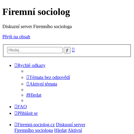
Firemní sociolog
Diskuzní server Firemního sociologa
Přejít na obsah
Pokročilé
Hledat
hledání
Rychlé odkazy
Témata bez odpovědí
Aktivní témata
Hledat
FAQ
Přihlásit se
Firemni-sociolog.cz
Diskusní server
Firemního sociologa
Hledat
Aktivní