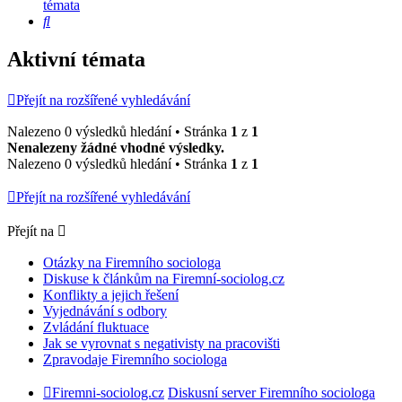
témata
Hledat
Aktivní témata
Přejít na rozšířené vyhledávání
Nalezeno 0 výsledků hledání • Stránka
1
z
1
Nenalezeny žádné vhodné výsledky.
Nalezeno 0 výsledků hledání • Stránka
1
z
1
Přejít na rozšířené vyhledávání
Přejít na
Otázky na Firemního sociologa
Diskuse k článkům na Firemní-sociolog.cz
Konflikty a jejich řešení
Vyjednávání s odbory
Zvládání fluktuace
Jak se vyrovnat s negativisty na pracovišti
Zpravodaje Firemního sociologa
Firemni-sociolog.cz
Diskusní server Firemního sociologa