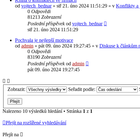
Kniha o konfliktech ve firmách
od
vojtech_bednar
»
stř 21. úno 2024 11:51:29
» v
Konflikty a 
0
Odpovědi
81213
Zobrazení
Poslední příspěvek
od
vojtech_bednar
stř 21. úno 2024 11:51:29
Pochvala je nejlepší motivace
od
admin
»
pát 09. úno 2024 19:27:45
» v
Diskuse k článkům n
0
Odpovědi
83190
Zobrazení
Poslední příspěvek
od
admin
pát 09. úno 2024 19:27:45
Zobrazit:
Seřadit podle:
Nalezeno 10 výsledků hledání • Stránka
1
z
1
Přejít na rozšířené vyhledávání
Přejít na