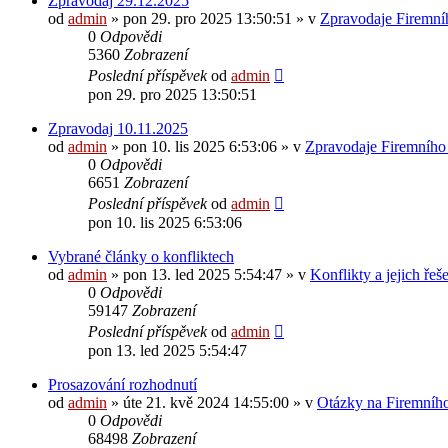
Zpravodaj 29.12.2025
od
admin
»
pon 29. pro 2025 13:50:51
» v
Zpravodaje Firemní
0
Odpovědi
5360
Zobrazení
Poslední příspěvek
od
admin
pon 29. pro 2025 13:50:51
Zpravodaj 10.11.2025
od
admin
»
pon 10. lis 2025 6:53:06
» v
Zpravodaje Firemního
0
Odpovědi
6651
Zobrazení
Poslední příspěvek
od
admin
pon 10. lis 2025 6:53:06
Vybrané články o konfliktech
od
admin
»
pon 13. led 2025 5:54:47
» v
Konflikty a jejich řeš
0
Odpovědi
59147
Zobrazení
Poslední příspěvek
od
admin
pon 13. led 2025 5:54:47
Prosazování rozhodnutí
od
admin
»
úte 21. kvě 2024 14:55:00
» v
Otázky na Firemního
0
Odpovědi
68498
Zobrazení