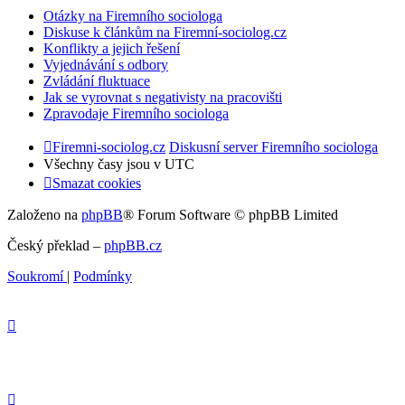
Otázky na Firemního sociologa
Diskuse k článkům na Firemní-sociolog.cz
Konflikty a jejich řešení
Vyjednávání s odbory
Zvládání fluktuace
Jak se vyrovnat s negativisty na pracovišti
Zpravodaje Firemního sociologa
Firemni-sociolog.cz
Diskusní server Firemního sociologa
Všechny časy jsou v
UTC
Smazat cookies
Založeno na
phpBB
® Forum Software © phpBB Limited
Český překlad –
phpBB.cz
Soukromí
|
Podmínky