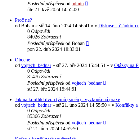
Poslední příspěvek
od
admin
úte 21. kvě 2024 14:55:00
Proč ne?
od
Boban
»
stř 14. úno 2024 14:56:41
» v
Diskuse k článkům n
0
Odpovědi
84026
Zobrazení
Poslední příspěvek
od
Boban
pon 22. dub 2024 18:33:01
Obecné
od
vojtech_bednar
»
stř 27. bře 2024 15:44:51
» v
Otázky na F
0
Odpovědi
81476
Zobrazení
Poslední příspěvek
od
vojtech_bednar
stř 27. bře 2024 15:44:51
Jak na konflikt dvou týmů (směn) - vyzkoušená praxe
od
vojtech_bednar
»
stř 21. úno 2024 14:55:50
» v
Konflikty a 
0
Odpovědi
85366
Zobrazení
Poslední příspěvek
od
vojtech_bednar
stř 21. úno 2024 14:55:50