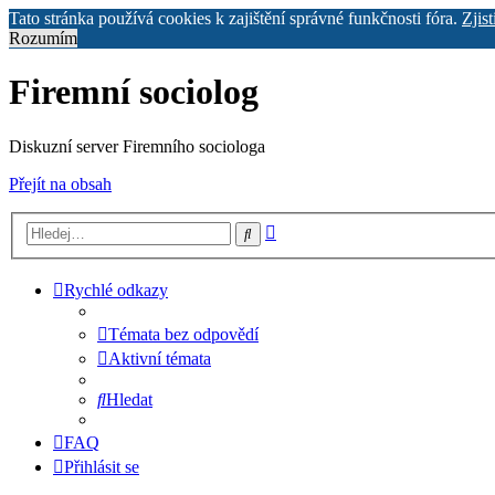
Tato stránka používá cookies k zajištění správné funkčnosti fóra.
Zjist
Rozumím
Firemní sociolog
Diskuzní server Firemního sociologa
Přejít na obsah
Pokročilé
Hledat
hledání
Rychlé odkazy
Témata bez odpovědí
Aktivní témata
Hledat
FAQ
Přihlásit se