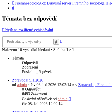
Firemni-sociolog.cz
Diskusní server Firemního sociologa
Hle
Hledat
Témata bez odpovědí
Přejít na rozšířené vyhledávání
Pokročilé
Hledat
hledání
Nalezeno 10 výsledků hledání • Stránka
1
z
1
Témata
Odpovědi
Zobrazení
Poslední příspěvek
Zpravodaj 5.1.2026
od
admin
»
čtv 08. led 2026 12:02:14
» v
Zpravodaje Firemníh
0
Odpovědi
6493
Zobrazení
Poslední příspěvek
od
admin
čtv 08. led 2026 12:02:14