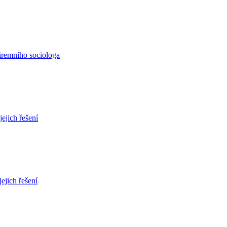
iremního sociologa
jejich řešení
jejich řešení