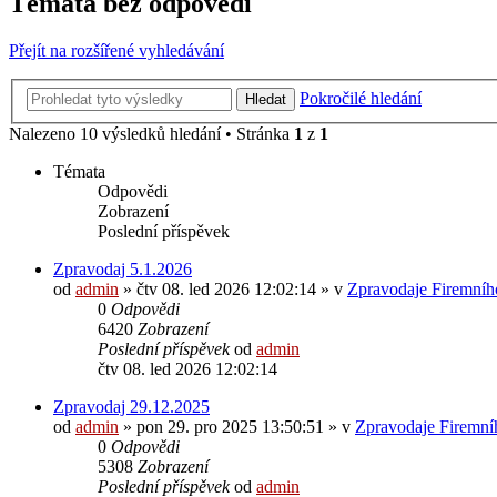
Témata bez odpovědí
Přejít na rozšířené vyhledávání
Pokročilé hledání
Hledat
Nalezeno 10 výsledků hledání • Stránka
1
z
1
Témata
Odpovědi
Zobrazení
Poslední příspěvek
Zpravodaj 5.1.2026
od
admin
»
čtv 08. led 2026 12:02:14
» v
Zpravodaje Firemníh
0
Odpovědi
6420
Zobrazení
Poslední příspěvek
od
admin
čtv 08. led 2026 12:02:14
Zpravodaj 29.12.2025
od
admin
»
pon 29. pro 2025 13:50:51
» v
Zpravodaje Firemní
0
Odpovědi
5308
Zobrazení
Poslední příspěvek
od
admin