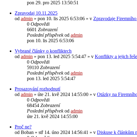
pon 29. pro 2025 13:50:51
Zpravodaj 10.11.2025
od
admin
»
pon 10. lis 2025 6:53:06
» v
Zpravodaje Firemního
0
Odpovědi
6601
Zobrazení
Poslední příspěvek
od
admin
pon 10. lis 2025 6:53:06
Vybrané články o konfliktech
od
admin
»
pon 13. led 2025 5:54:47
» v
Konflikty a jejich řeš
0
Odpovědi
59110
Zobrazení
Poslední příspěvek
od
admin
pon 13. led 2025 5:54:47
Prosazování rozhodnutí
od
admin
»
úte 21. kvě 2024 14:55:00
» v
Otázky na Firemního
0
Odpovědi
68454
Zobrazení
Poslední příspěvek
od
admin
úte 21. kvě 2024 14:55:00
Proč ne?
od
Boban
»
stř 14. úno 2024 14:56:41
» v
Diskuse k článkům n