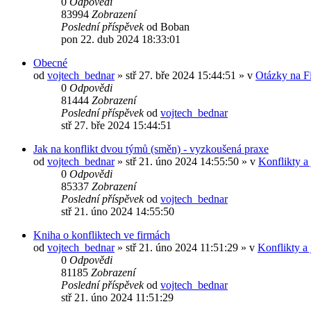
0
Odpovědi
83994
Zobrazení
Poslední příspěvek
od
Boban
pon 22. dub 2024 18:33:01
Obecné
od
vojtech_bednar
»
stř 27. bře 2024 15:44:51
» v
Otázky na F
0
Odpovědi
81444
Zobrazení
Poslední příspěvek
od
vojtech_bednar
stř 27. bře 2024 15:44:51
Jak na konflikt dvou týmů (směn) - vyzkoušená praxe
od
vojtech_bednar
»
stř 21. úno 2024 14:55:50
» v
Konflikty a 
0
Odpovědi
85337
Zobrazení
Poslední příspěvek
od
vojtech_bednar
stř 21. úno 2024 14:55:50
Kniha o konfliktech ve firmách
od
vojtech_bednar
»
stř 21. úno 2024 11:51:29
» v
Konflikty a 
0
Odpovědi
81185
Zobrazení
Poslední příspěvek
od
vojtech_bednar
stř 21. úno 2024 11:51:29