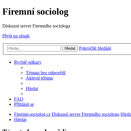
Firemní sociolog
Diskuzní server Firemního sociologa
Přejít na obsah
Pokročilé hledání
Hledat
Rychlé odkazy
Témata bez odpovědí
Aktivní témata
Hledat
FAQ
Přihlásit se
Firemni-sociolog.cz
Diskusní server Firemního sociologa
Hleda
Hledat