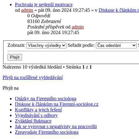
Pochvala je nejlepší motivace
od
admin
»
pát 09. úno 2024 19:27:45
» v
Diskuse k článkům n
0
Odpovědi
83160
Zobrazení
Poslední příspěvek
od
admin
pát 09. úno 2024 19:27:45
Zobrazit:
Seřadit podle:
Nalezeno 10 výsledků hledání • Stránka
1
z
1
Přejít na rozšířené vyhledávání
Přejít na
Otázky na Firemního sociologa
Diskuse k článkům na Firemní-sociolog.cz
Konflikty a jejich řešení
Vyjednávání s odbory
Zvládání fluktuace
Jak se vyrovnat s negativisty na pracovišti
Zpravodaje Firemního sociologa