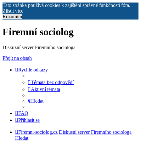
Tato stránka používá cookies k zajištění správné funkčnosti fóra.
Zjistit více
Rozumím
Firemní sociolog
Diskuzní server Firemního sociologa
Přejít na obsah
Rychlé odkazy
Témata bez odpovědí
Aktivní témata
Hledat
FAQ
Přihlásit se
Firemni-sociolog.cz
Diskusní server Firemního sociologa
Hledat