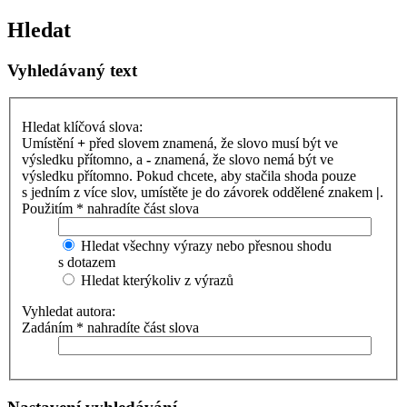
Hledat
Vyhledávaný text
Hledat klíčová slova:
Umístění
+
před slovem znamená, že slovo musí být ve
výsledku přítomno, a
-
znamená, že slovo nemá být ve
výsledku přítomno. Pokud chcete, aby stačila shoda pouze
s jedním z více slov, umístěte je do závorek oddělené znakem
|
.
Použitím * nahradíte část slova
Hledat všechny výrazy nebo přesnou shodu
s dotazem
Hledat kterýkoliv z výrazů
Vyhledat autora:
Zadáním * nahradíte část slova