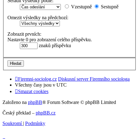
Seřadit výsledky podle:
Vzestupně
Sestupně
Omezit výsledky na předchozí:
Zobrazit prvních:
Nastavte 0 pro zobrazení celého příspěvku.
znaků příspěvku
Firemni-sociolog.cz
Diskusní server Firemního sociologa
Všechny časy jsou v
UTC
Smazat cookies
Založeno na
phpBB
® Forum Software © phpBB Limited
Český překlad –
phpBB.cz
Soukromí
|
Podmínky