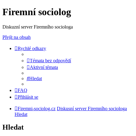
Firemní sociolog
Diskuzní server Firemního sociologa
Přejít na obsah
Rychlé odkazy
Témata bez odpovědí
Aktivní témata
Hledat
FAQ
Přihlásit se
Firemni-sociolog.cz
Diskusní server Firemního sociologa
Hledat
Hledat