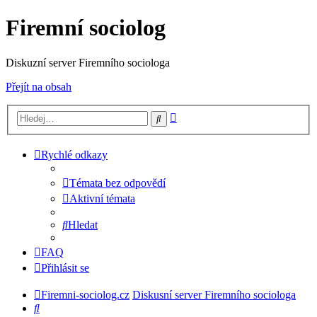
Firemní sociolog
Diskuzní server Firemního sociologa
Přejít na obsah
Pokročilé
Hledat
hledání
Rychlé odkazy
Témata bez odpovědí
Aktivní témata
Hledat
FAQ
Přihlásit se
Firemni-sociolog.cz
Diskusní server Firemního sociologa
Hledat