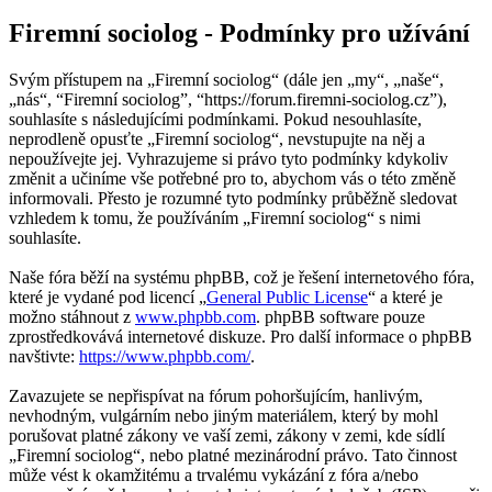
Firemní sociolog - Podmínky pro užívání
Svým přístupem na „Firemní sociolog“ (dále jen „my“, „naše“,
„nás“, “Firemní sociolog”, “https://forum.firemni-sociolog.cz”),
souhlasíte s následujícími podmínkami. Pokud nesouhlasíte,
neprodleně opusťte „Firemní sociolog“, nevstupujte na něj a
nepoužívejte jej. Vyhrazujeme si právo tyto podmínky kdykoliv
změnit a učiníme vše potřebné pro to, abychom vás o této změně
informovali. Přesto je rozumné tyto podmínky průběžně sledovat
vzhledem k tomu, že používáním „Firemní sociolog“ s nimi
souhlasíte.
Naše fóra běží na systému phpBB, což je řešení internetového fóra,
které je vydané pod licencí „
General Public License
“ a které je
možno stáhnout z
www.phpbb.com
. phpBB software pouze
zprostředkovává internetové diskuze. Pro další informace o phpBB
navštivte:
https://www.phpbb.com/
.
Zavazujete se nepřispívat na fórum pohoršujícím, hanlivým,
nevhodným, vulgárním nebo jiným materiálem, který by mohl
porušovat platné zákony ve vaší zemi, zákony v zemi, kde sídlí
„Firemní sociolog“, nebo platné mezinárodní právo. Tato činnost
může vést k okamžitému a trvalému vykázání z fóra a/nebo