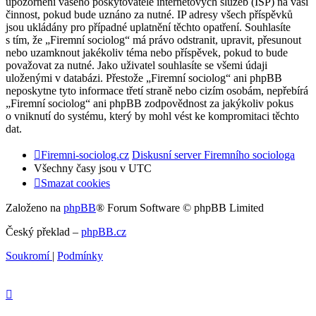
upozornění vašeho poskytovatele internetových služeb (ISP) na vaši
činnost, pokud bude uznáno za nutné. IP adresy všech příspěvků
jsou ukládány pro případné uplatnění těchto opatření. Souhlasíte
s tím, že „Firemní sociolog“ má právo odstranit, upravit, přesunout
nebo uzamknout jakékoliv téma nebo příspěvek, pokud to bude
považovat za nutné. Jako uživatel souhlasíte se všemi údaji
uloženými v databázi. Přestože „Firemní sociolog“ ani phpBB
neposkytne tyto informace třetí straně nebo cizím osobám, nepřebírá
„Firemní sociolog“ ani phpBB zodpovědnost za jakýkoliv pokus
o vniknutí do systému, který by mohl vést ke kompromitaci těchto
dat.
Firemni-sociolog.cz
Diskusní server Firemního sociologa
Všechny časy jsou v
UTC
Smazat cookies
Založeno na
phpBB
® Forum Software © phpBB Limited
Český překlad –
phpBB.cz
Soukromí
|
Podmínky