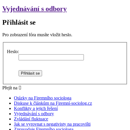
Vyjednávání s odbory
Přihlásit se
Pro zobrazení fóra musíte vložit heslo.
Heslo:
Přejít na
Otázky na Firemního sociologa
Diskuse k článkům na Firemní-sociolog.cz
Konflikty a jejich řešení
Vyjednávání s odbory
Zvládání fluktuace
Jak se vyrovnat s negativisty na pracovišti
Zpravodaje Firemního sociologa