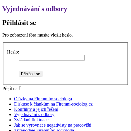
Vyjednávání s odbory
Přihlásit se
Pro zobrazení fóra musíte vložit heslo.
Heslo:
Přejít na
Otázky na Firemního sociologa
Diskuse k článkům na Firemní-sociolog.cz
Konflikty a jejich řešení
Vyjednávání s odbory
Zvládání fluktuace
Jak se vyrovnat s negativisty na pracovišti
Zpravodaje Firemního sociologa