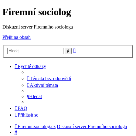
Firemní sociolog
Diskuzní server Firemního sociologa
Přejít na obsah
Pokročilé
Hledat
hledání
Rychlé odkazy
Témata bez odpovědí
Aktivní témata
Hledat
FAQ
Přihlásit se
Firemni-sociolog.cz
Diskusní server Firemního sociologa
Hledat