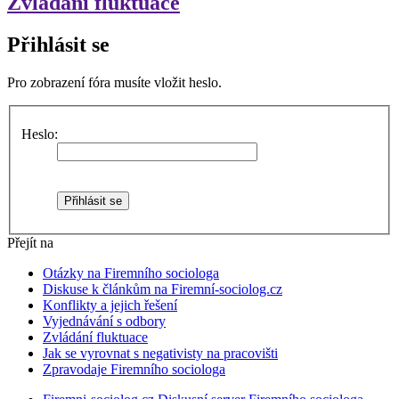
Zvládání fluktuace
Přihlásit se
Pro zobrazení fóra musíte vložit heslo.
Heslo:
Přejít na
Otázky na Firemního sociologa
Diskuse k článkům na Firemní-sociolog.cz
Konflikty a jejich řešení
Vyjednávání s odbory
Zvládání fluktuace
Jak se vyrovnat s negativisty na pracovišti
Zpravodaje Firemního sociologa