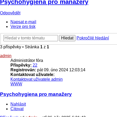
Psychohygiena pro manažery
Odpovědět
Napsat e-mail
Verze pro tisk
Hledat
Pokročilé hledání
3 příspěvky • Stránka
1
z
1
admin
Administrátor fóra
Příspěvky:
22
Registrován:
pát 09. úno 2024 12:03:14
Kontaktovat uživatele:
Kontaktovat uživatele admin
WWW
Psychohygiena pro manažery
Nahlásit
Citovat