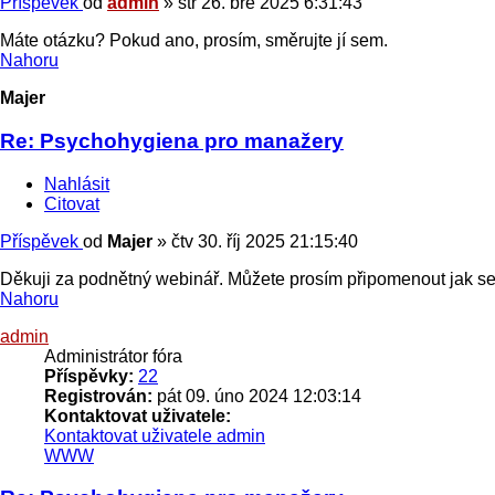
Příspěvek
od
admin
»
stř 26. bře 2025 6:31:43
Máte otázku? Pokud ano, prosím, směrujte jí sem.
Nahoru
Majer
Re: Psychohygiena pro manažery
Nahlásit
Citovat
Příspěvek
od
Majer
»
čtv 30. říj 2025 21:15:40
Děkuji za podnětný webinář. Můžete prosím připomenout jak se
Nahoru
admin
Administrátor fóra
Příspěvky:
22
Registrován:
pát 09. úno 2024 12:03:14
Kontaktovat uživatele:
Kontaktovat uživatele admin
WWW