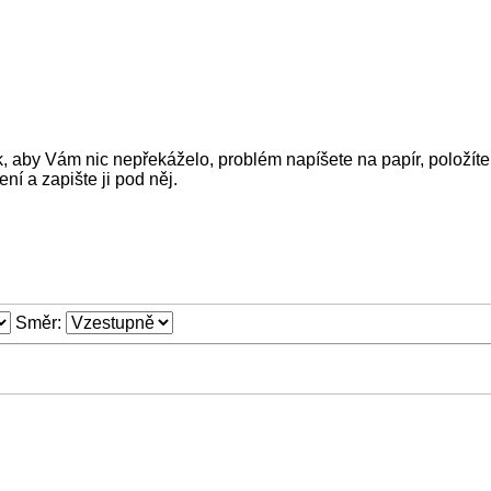
ak, aby Vám nic nepřekáželo, problém napíšete na papír, položít
ní a zapište ji pod něj.
Směr: