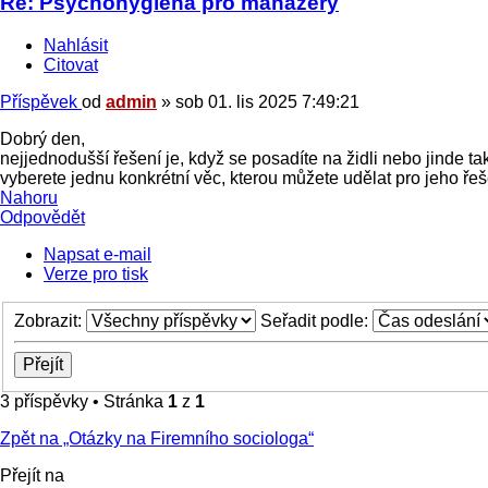
Re: Psychohygiena pro manažery
Nahlásit
Citovat
Příspěvek
od
admin
»
sob 01. lis 2025 7:49:21
Dobrý den,
nejjednodušší řešení je, když se posadíte na židli nebo jinde t
vyberete jednu konkrétní věc, kterou můžete udělat pro jeho řeše
Nahoru
Odpovědět
Napsat e-mail
Verze pro tisk
Zobrazit:
Seřadit podle:
3 příspěvky • Stránka
1
z
1
Zpět na „Otázky na Firemního sociologa“
Přejít na